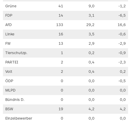
Grüne
41
9,0
-1,2
FDP
14
3,1
-6,5
AfD
133
29,2
16,6
Linke
16
3,5
-0,6
FW
13
2,9
-2,9
Tierschutzp.
1
0,2
-0,9
PARTEI
2
0,4
-2,3
Volt
2
0,4
0,2
ÖDP
0
0,0
-0,5
MLPD
0
0,0
0,0
Bündnis D.
0
0,0
0,0
BSW
19
4,2
4,2
Einzelbewerber
0
0,0
0,0