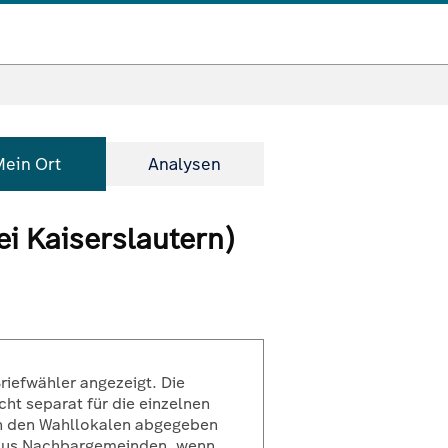
Mein Ort
Analysen
i Kaiserslautern)
riefwähler angezeigt. Die
ht separat für die einzelnen
 in den Wahllokalen abgegeben
 aus Nachbargemeinden, wenn