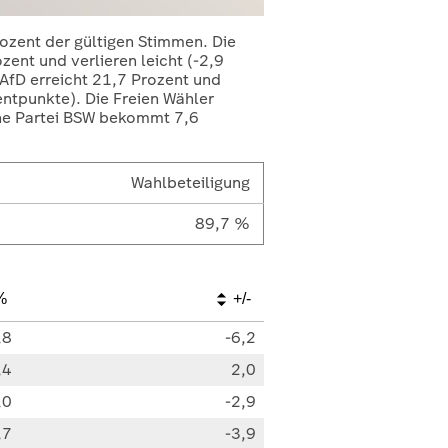
rozent der gültigen Stimmen. Die
ent und verlieren leicht (-2,9
 AfD erreicht 21,7 Prozent und
entpunkte). Die Freien Wähler
ene Partei BSW bekommt 7,6
Wahlbeteiligung
89,7 %
%
+/-
,8
-6,2
,4
2,0
,0
-2,9
,7
-3,9