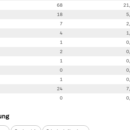
68
21
18
5
7
2
4
1
1
0
2
0
1
0
0
0
1
0
24
7
0
0
ung