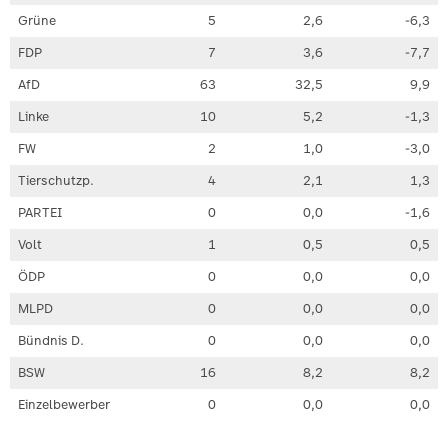
Grüne
5
2,6
-6,3
FDP
7
3,6
-7,7
AfD
63
32,5
9,9
Linke
10
5,2
-1,3
FW
2
1,0
-3,0
Tierschutzp.
4
2,1
1,3
PARTEI
0
0,0
-1,6
Volt
1
0,5
0,5
ÖDP
0
0,0
0,0
MLPD
0
0,0
0,0
Bündnis D.
0
0,0
0,0
BSW
16
8,2
8,2
Einzelbewerber
0
0,0
0,0